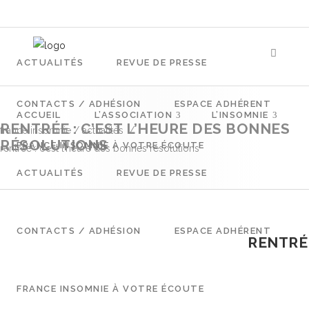
ACCUEIL
L’ASSOCIATION
L’INSOMNIE
ACTUALITÉS
REVUE DE PRESSE
CONTACTS / ADHÉSION
ESPACE ADHÉRENT
ACCUEIL
L’ASSOCIATION
L’INSOMNIE
RENTRÉE : C’EST L’HEURE DES BONNES
france insomnie
/
actualités
/
RÉSOLUTIONS
FRANCE INSOMNIE À VOTRE ÉCOUTE
rentrée : c’est l’heure des bonnes résolutions
ACTUALITÉS
REVUE DE PRESSE
CONTACTS / ADHÉSION
ESPACE ADHÉRENT
RENTRÉE
FRANCE INSOMNIE À VOTRE ÉCOUTE